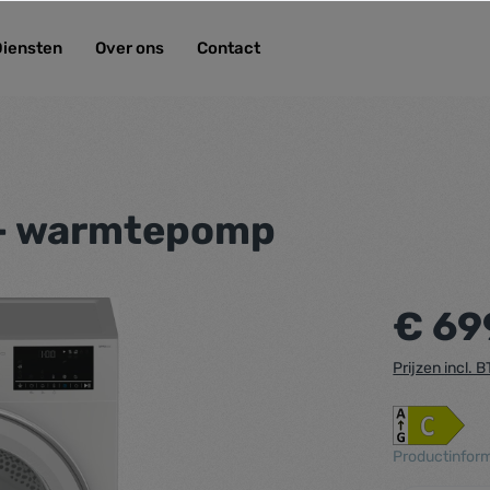
Diensten
Over ons
Contact
- warmtepomp
€ 69
Prijzen incl.
Productinform