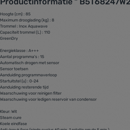
Productinformatie " B5T68247W
Hoogte (cm) : 85
Maximum drooglading (kg) : 8
Trommel : Inox Aquawave
Capaciteit trommel (L) : 110
GreenDry
Energieklasse : A+++
Aantal programma's : 15
Automatisch drogen met sensor
Sensor toetsen
Aanduiding programmaverloop
Startuitstel (u) : 0-24
Aanduiding resterende tijd
Waarschuwing voor reinigen filter
Waarschuwing voor ledigen reservoir van condensor
Kleur: Wit
Steam cure
Koele eindfase
Anti-kreuk fase (einde cyclus 60 min. 1 rotatie om de 5 min.)