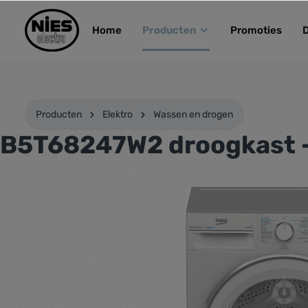
kipToSearch
general.skipToNavigation
Home
Producten
Promoties
Producten
Elektro
Wassen en drogen
B5T68247W2 droogkast 
component.cms.imageGallery.skipImageGallery