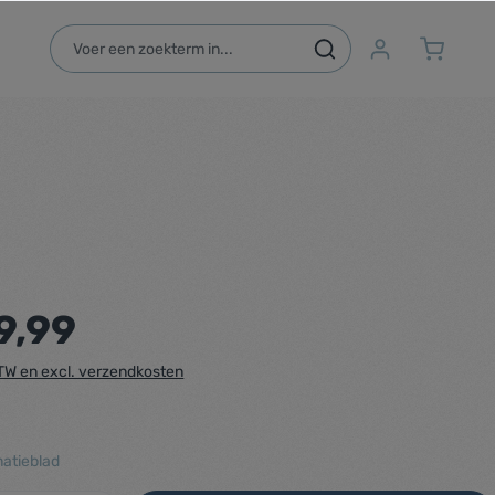
9,99
 BTW en excl. verzendkosten
atieblad