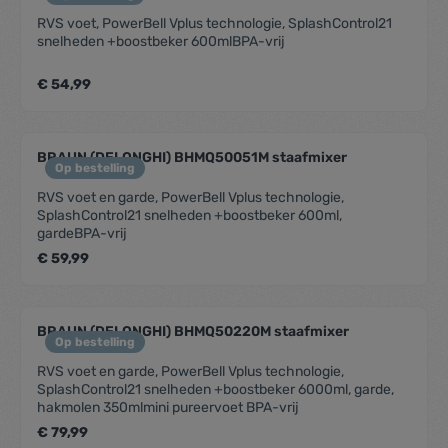
mixen.Gemakkelijk extra lang snoerUitgerust met extra
lang snoer voor extra vrijheid tijdens het gebruik.
RVS voet, PowerBell Vplus technologie, SplashControl21
snelheden +boostbeker 600mlBPA-vrij
€ 54,99
BRAUN (DELONGHI) BHMQ50051M staafmixer
Op bestelling
RVS voet en garde, PowerBell Vplus technologie,
SplashControl21 snelheden +boostbeker 600ml,
gardeBPA-vrij
€ 59,99
BRAUN (DELONGHI) BHMQ50220M staafmixer
Op bestelling
RVS voet en garde, PowerBell Vplus technologie,
SplashControl21 snelheden +boostbeker 6000ml, garde,
hakmolen 350mlmini pureervoet BPA-vrij
€ 79,99