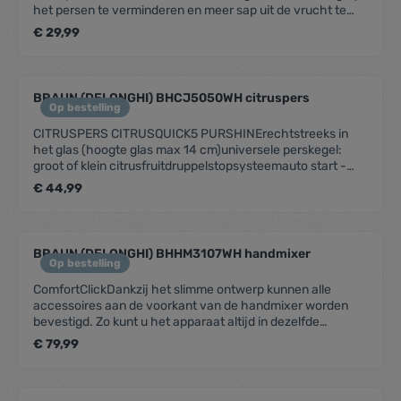
het persen te verminderen en meer sap uit de vrucht te
stappen te demonteren en klaar voor de vaatwasser.
krijgen.Automatisch starten/stoppenGeen extra knoppen
€ 29,99
– druk het fruit simpelweg omlaag om het apparaat te
starten en til het eraf om te stoppen.VruchtvleesinstellingU
bepaalt zelf hoeveel vruchtvlees u in het sap wilt door het
sapreservoir naar de gewenste stand te
BRAUN (DELONGHI) BHCJ5050WH citruspers
draaien.Praktische weegschaalHeel handig voor een
Op bestelling
nauwkeurige dosering bij elk recept, zoals bij
CITRUSPERS CITRUSQUICK5 PURSHINErechtstreeks in
fruitcocktails.Geschikt voor de vaatwasserEenvoudig en
het glas (hoogte glas max 14 cm)universele perskegel:
tijdbesparend: alle onderdelen zijn in slechts een paar
groot of klein citrusfruitdruppelstopsysteemauto start -
stappen te demonteren en klaar voor de vaatwasser.
stopvaatwasbestendige onderdelen
€ 44,99
BRAUN (DELONGHI) BHHM3107WH handmixer
Op bestelling
ComfortClickDankzij het slimme ontwerp kunnen alle
accessoires aan de voorkant van de handmixer worden
bevestigd. Zo kunt u het apparaat altijd in dezelfde
comfortabele positie vasthouden bij het mixen, pureren en
€ 79,99
in ruststand, ongeacht het accessoire dat u gebruikt. En
omdat de mixer met elk accessoire stabiel blijft staan, blijft
uw werkgebied schoon en kunt u snel en zonder