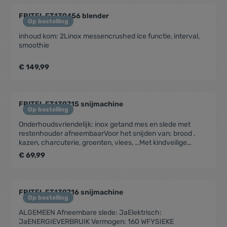
FRITEL FT139456 blender
Op bestelling
inhoud kom: 2Linox messencrushed ice functie, interval,
smoothie
€ 149,99
FRITEL FT139715 snijmachine
Op bestelling
Onderhoudsvriendelijk: inox getand mes en slede met
restenhouder afneembaarVoor het snijden van: brood ,
kazen, charcuterie, groenten, vlees, …Met kindveilige
AAN/UIT schakelaarMakkelijk op te bergen en te
€ 69,99
verplaatsenDichtklapbaarAlgemeenAfneembare slede
JaEnergieverbruikVermogen 100 WFysieke
kenmerkenDiameter mes 17 cmKleur Grijs, ZwartMateriaal
InoxMestype Inox getand
FRITEL FT139716 snijmachine
mesGebruiksgemakDikteregeling 0 - 15 mmMet
Op bestelling
opvangschaal Ja
ALGEMEEN Afneembare slede: JaElektrisch:
JaENERGIEVERBRUIK Vermogen: 160 WFYSIEKE