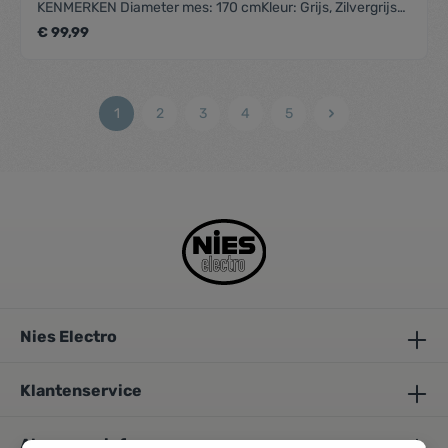
KENMERKEN Diameter mes: 170 cmKleur: Grijs, Zilvergrijs
(RAL 7001)Materiaal: InoxMestype: Gekarteld inox
€ 99,99
mesGEBRUIKSGEMAK Dikteregeling: 0 - 20 mmMet
resthouder: Ja
1
2
3
4
5
Nies Electro
Klantenservice
Algemene info