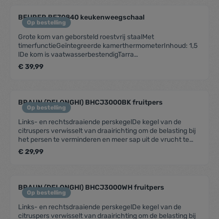
BEURER BE70840 keukenweegschaal
Op bestelling
Grote kom van geborsteld roestvrij staalMet
timerfunctieGeïntegreerde kamerthermometerInhoud: 1,5
lDe kom is vaatwasserbestendigTarra
functieAutomatische uitschakeling,
€ 39,99
overbelastingsindicatorCijfergrootte: 10 mm
BRAUN (DELONGHI) BHCJ3000BK fruitpers
Op bestelling
Links- en rechtsdraaiende perskegelDe kegel van de
citruspers verwisselt van draairichting om de belasting bij
het persen te verminderen en meer sap uit de vrucht te
krijgen.Automatisch starten/stoppenGeen extra knoppen
€ 29,99
– druk het fruit simpelweg omlaag om het apparaat te
starten en til het eraf om te stoppen.VruchtvleesinstellingU
bepaalt zelf hoeveel vruchtvlees u in het sap wilt door het
sapreservoir naar de gewenste stand te
BRAUN (DELONGHI) BHCJ3000WH fruitpers
draaien.Praktische weegschaalHeel handig voor een
Op bestelling
nauwkeurige dosering bij elk recept, zoals bij
Links- en rechtsdraaiende perskegelDe kegel van de
fruitcocktails.Geschikt voor de vaatwasserEenvoudig en
citruspers verwisselt van draairichting om de belasting bij
tijdbesparend: alle onderdelen zijn in slechts een paar