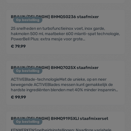
BRAUN (DELONGHI) BHMQ50236 staafmixer
Op bestelling
25 snelheden en turbofunctieinox voet, inox garde,
hakmolen 500 ml, maatbeker 600 mlanti-spat technologie,
PowerBell Plus: extra mesje voor grote
stukkenvaatwasbestendig
€ 79,99
BRAUN (DELONGHI) BHMQ7025X staafmixer
Op bestelling
ACTIVEBlade-technologieMet de unieke, op en neer
bewegende ACTIVEBlades messen kunt gemakkelijk de
hardste ingrediënten blenden met 40% minder inspanning*
dankzij 250% meer actief snijoppervlak om mee te werken.
€ 99,99
Dit resulteert ook in 2 maal fijner blenden. * In vergelijking
met Braun staafmixers zonder ACTIVEBlade
voet.EasyClick-systeem PlusSnellere bevestiging van
EasyClick Plus-accessoires dankzij de grotere,
BRAUN (DELONGHI) BHMQ9195XLI staafmixerset
gemakkelijker te gebruiken knoppen en de intuïtieve
Op bestelling
vormgeving. Tot 55% minderVacuümkracht voor
KENMERKENSnelheidsinstellingen: Naadloze variabele