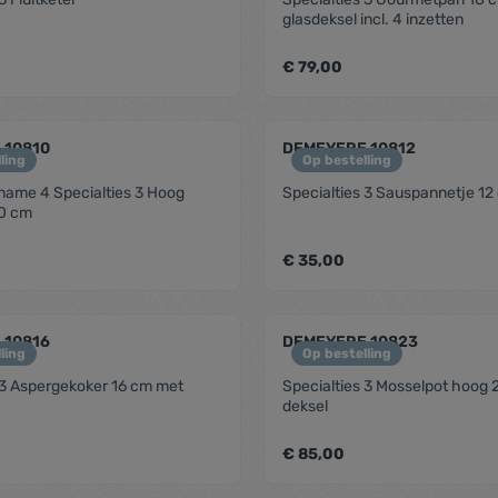
glasdeksel incl. 4 inzetten
€ 79,00
me.component.product.quantitySelect.
zentheme.compon
 10810
DEMEYERE 10812
ling
Op bestelling
name 4 Specialties 3 Hoog
Specialties 3 Sauspannetje 12
10 cm
€ 35,00
me.component.product.quantitySelect.
zentheme.compon
 10816
DEMEYERE 10823
ling
Op bestelling
 3 Aspergekoker 16 cm met
Specialties 3 Mosselpot hoog
deksel
€ 85,00