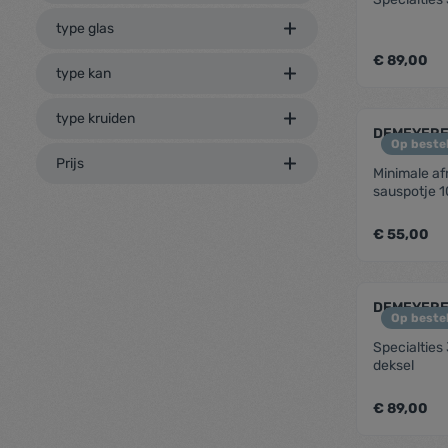
type glas
€ 89,00
type kan
type kruiden
zenthe
DEMEYERE
Op bestel
Prijs
Minimale af
sauspotje 
€ 55,00
zenthe
DEMEYERE
Op bestel
Specialties
deksel
€ 89,00