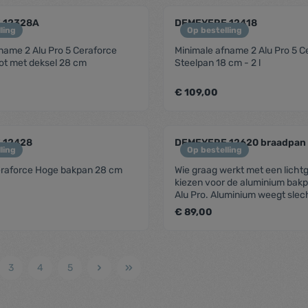
me.component.product.quantitySelect.
zentheme.compon
 12328A
DEMEYERE 12418
ling
Op bestelling
name 2 Alu Pro 5 Ceraforce
Minimale afname 2 Alu Pro 5 C
ot met deksel 28 cm
Steelpan 18 cm - 2 l
€ 109,00
me.component.product.quantitySelect.
zentheme.compon
 12428
DEMEYERE 12620 braadpan
ling
Op bestelling
Ceraforce Hoge bakpan 28 cm
Wie graag werkt met een licht
kiezen voor de aluminium bak
Alu Pro. Aluminium weegt slec
derde van staal en is dus makke
€ 89,00
hanteerbaar en lief voor je po
ideale pan voor elke kookenth
die op zoek is naar een uitste
me.component.product.quantitySelect.
zentheme.compon
performantie, licht gewicht en 
3
4
5
prijs-kwaliteitverhouding. Aluminium
bodem van 5 mm: snelle warmt
TriplInduc®: tot 30% meer re
inductie Radiant®: supergeleidende bodem