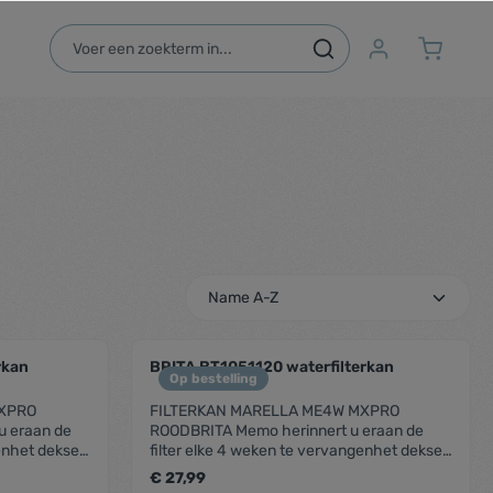
rkan
BRITA BT1051120 waterfilterkan
Op bestelling
MXPRO
FILTERKAN MARELLA ME4W MXPRO
u eraan de
ROODBRITA Memo herinnert u eraan de
enhet deksel
filter elke 4 weken te vervangenhet deksel
 hand
met handige vulklep kzn met 1 hand
€ 27,99
geopend