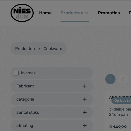
kipToSearch
general.skipToNavigation
Home
Producten
Promoties
Producten
Cookware
In stock
1
2
Fabrikant
AEG A9HOP
categorie
Op bestel
3-delige pa
aantal stuks
24cm pan
afmeting
€ 149,99