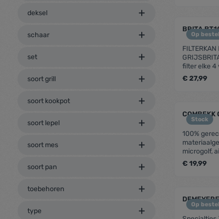
deksel
zenthe
BRITA BT10
schaar
Op bestel
FILTERKAN
set
GRIJSBRITA
filter elke
met handige
€ 27,99
soort grill
geopend
wordenvaa
soort kookpot
(behalve he
zenthe
koelkastcapa
COMBEKK 
water: 1,5L 
Stock
soort lepel
100% gerecy
materiaalge
soort mes
microgolf, a
vaatwasserv
€ 19,99
soort pan
formatende
toebehoren
zenthe
DEMEYERE
Op bestel
type
Specialties 