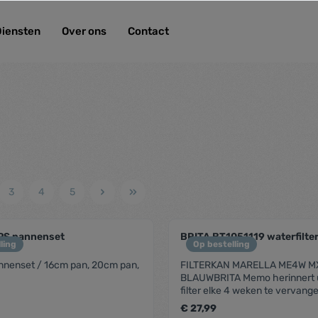
Diensten
Over ons
Contact
3
4
5
S pannenset
BRITA BT1051119 waterfilte
ling
Op bestelling
nnenset / 16cm pan, 20cm pan,
FILTERKAN MARELLA ME4W 
BLAUWBRITA Memo herinnert 
filter elke 4 weken te vervang
met handige vulklep kzn met 1
€ 27,99
geopend