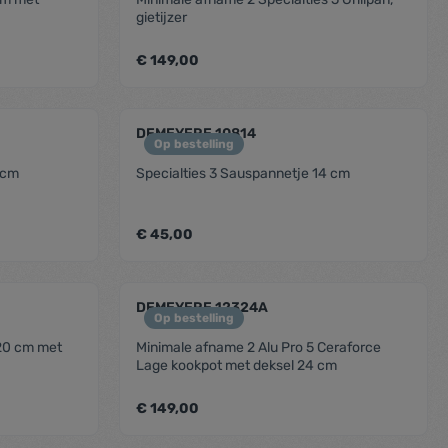
gietijzer
€ 149,00
legend
ent.product.quantitySelect.legend
zentheme.component.produc
DEMEYERE 10814
Op bestelling
 cm
Specialties 3 Sauspannetje 14 cm
€ 45,00
legend
ent.product.quantitySelect.legend
zentheme.component.produc
DEMEYERE 12324A
Op bestelling
 20 cm met
Minimale afname 2 Alu Pro 5 Ceraforce
Lage kookpot met deksel 24 cm
€ 149,00