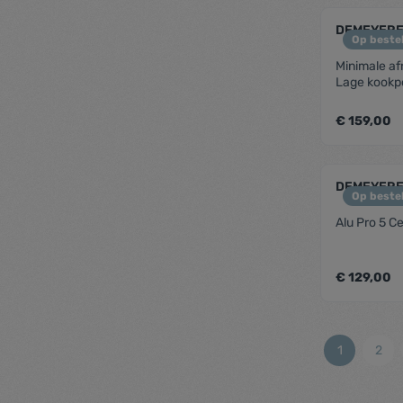
zenthe
DEMEYERE
Op bestel
Minimale af
Lage kookp
€ 159,00
zenthe
DEMEYERE
Op bestel
Alu Pro 5 
€ 129,00
zenthe
1
2