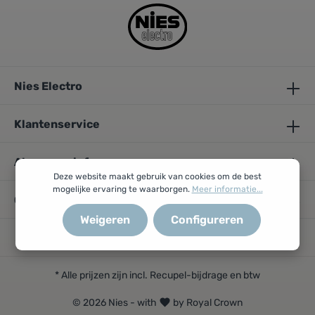
Nies Electro
Klantenservice
Algemene info
Deze website maakt gebruik van cookies om de best
mogelijke ervaring te waarborgen.
Meer informatie...
Openingsuren
Weigeren
Configureren
* Alle prijzen zijn incl. Recupel-bijdrage en btw
© 2026 Nies - with
by Royal Crown