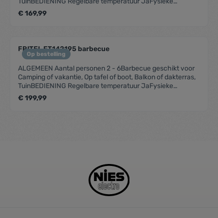
TuinBEDIENING Regelbare temperatuur JaFysieke
kenmerken Breedte 40Diepte 36Handvaten
€ 169,99
JaHittebestendige handvaten JaKleur Zwart,
RoodMateriaal Aluminium, Roestvrij staal (RVS)Met deksel
JaVorm RechthoekGEBRUIKSGEMAK Grilloppervlak 40 X
36Met antikleeflaag JaMet statief JaSTROOM Vermogen
FRITEL FT142195 barbecue
2000
Op bestelling
ALGEMEEN Aantal personen 2 - 6Barbecue geschikt voor
Camping of vakantie, Op tafel of boot, Balkon of dakterras,
TuinBEDIENING Regelbare temperatuur JaFysieke
kenmerken Breedte 40Diepte 36Handvaten
€ 199,99
JaHittebestendige handvaten JaKleur Zwart,
RoodMateriaal Aluminium, Roestvrij staal (RVS)Met deksel
JaVorm RechthoekGEBRUIKSGEMAK Grilloppervlak 40 X
36Met antikleeflaag JaMet statief JaTransportwieltjes
JaSTROOM Vermogen 2000