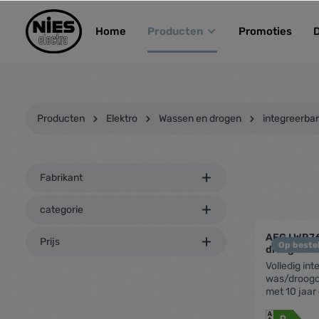
kipToSearch
general.skipToNavigation
Home
Producten
Promoties
Producten
Elektro
Wassen en drogen
integreerba
Fabrikant
categorie
AEG LWR76
Prijs
Op bestel
droogcomb
Volledig in
was/droogc
met 10 jaa
zwiersnelhe
kg Droogsy