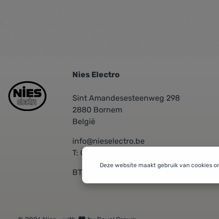
Nies Electro
Sint Amandesesteenweg 298
2880 Bornem
België
info@nieselectro.be
T: 03/889.06.30
Deze website maakt gebruik van cookies o
BTW: BE 0437576601