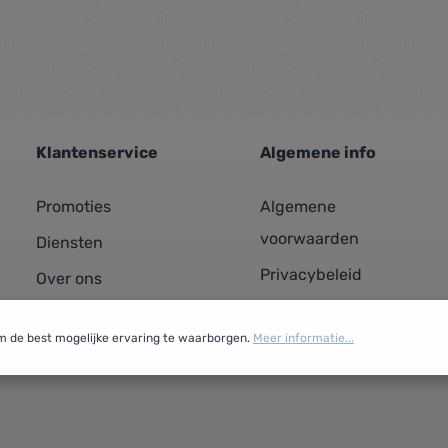
Klantenservice
Algemene info
Promoties
Algemene
voorwaarden
Diensten
Privacybeleid
Over ons
Cookiebeleid
Contacteer ons
m de best mogelijke ervaring te waarborgen.
Meer informatie...