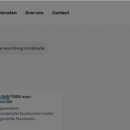
Diensten
Over ons
Contact
re was/droog combinatie
76BI 7000 was-
ling
inatie
tegreerbare
ombinatie EcoInverter motor
r garantie Maximum
id: 1600 t/min Wascapaciteit: 7
steem: Condensatie