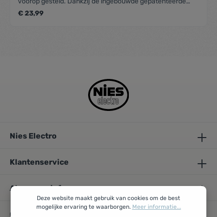
voorop gesteld. Dankzij de ingebouwde gepatenteerde
slijptechnologie wordt het lemmet automatisch voor en na
€ 23,99
elk gebruik perfect aangeslepen. Door de geïntegreerde
vergrendeling, die eenvoudig wordt ontgrendeld door op de
handgreep te drukken, blijft het roestvrijstalen mes op zijn
plaats zitten tot het klaar is voor gebruik. Dit veelzijdige
koksmes van 16,5 cm is vervaardigd uit Duits roestvrij staal
voor een maximale duurzaamheid en voldoet aan al uw
dagelijkse voorbereidingsbehoeften. En dankzij het
oogstrelend ontwerp is Ever Sharp een bijzonder mooie
aanvulling op elk willekeurig keukenaanrecht.
Nies Electro
Klantenservice
Algemene info
Deze website maakt gebruik van cookies om de best
mogelijke ervaring te waarborgen.
Meer informatie...
Openingsuren