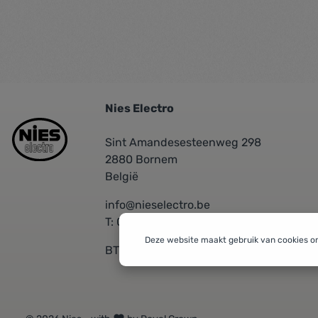
Nies Electro
Sint Amandesesteenweg 298
2880 Bornem
België
info@nieselectro.be
T: 03/889.06.30
Deze website maakt gebruik van cookies o
BTW: BE 0437576601