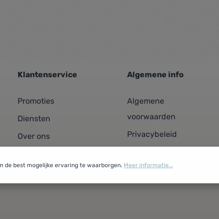
Klantenservice
Algemene info
Promoties
Algemene
voorwaarden
Diensten
Privacybeleid
Over ons
Cookiebeleid
Contacteer ons
m de best mogelijke ervaring te waarborgen.
Meer informatie...