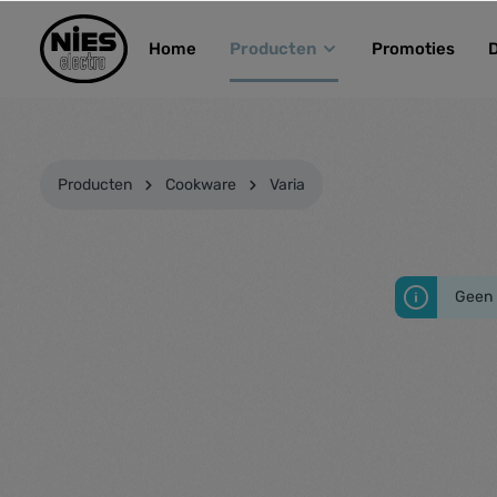
kipToSearch
general.skipToNavigation
Home
Producten
Promoties
Producten
Cookware
Varia
Geen 