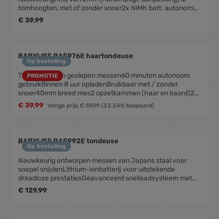
trimhoogten, met of zonder snoer2x NiMh batt. autonomie
60min, oplaadtijd 8uopbergtas, reinigingsborstel, olie
€ 39,99
BABYLISS BAE976E haartondeuse
Op bestelling
Titanium stalen geslepen messen60 minuten autonoom
PROMOTIE
gebruikBinnen 8 uur opladenBruikbaar met / zonder
snoer40mm breed mes2 opzetkammen (haar en baard)25
lengtes1-25 mm1mm precisie360° draaiwiel om de lengte
€ 39,99
Vorige prijs
€ 59,99
(33.34% bespaard)
in te stellenVerwijderbare messenMes afspoelbaar onder
de kraanHardcase kofferReinigingsborstelOlie212 gram3
jaar garantie, ook op de messen
BABYLISS BAE992E tondeuse
Op bestelling
Nauwkeurig ontworpen messen van Japans staal voor
soepel snijdenLithium-ionbatterij voor uitstekende
draadloze prestatiesGeavanceerd snellaadsysteem met
een oplaadtijd van 3 uur voor 3 uur draadloos gebruik of
€ 129,99
een snellaadtijd van 20 minuten voor 20 minuten
gebruikRobuust metalen handvatTapercontrole voor fijne
snitaanpassing en nog nauwkeuriger knippen en