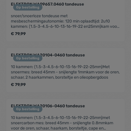
vervagenDigitaal display dat de voortgang van het
ELEKTRON WA09657.0460 tondeuse
opladen en de resterende batterijduur aangeeft10
Op bestelling
opzetkammen voor kwaliteiten 0,5-8 (0,8 mm – 25
snoer/snoerloze tondeuse met
mm)Linker en rechter oorconische geleidersUSB-
mesbeschermingautonomie: 120 min oplaadtijd: 2u10
oplaadstandaardOpbergzakje
kammen: (1.5-3-4.5-6-10-13-16-19-22 en25mm)kam voor
de orenhaarkam, schaar ,olie, borsteltje, beschermdoos
€ 79,99
ELEKTRON WA20104-0460 tondeuse
Op bestelling
10 kammen: (1.5-3-4.5-6-10-13-16-19-22-25mm)Met
snoermes: breed 45mm - snijlengte 1mmkam voor de oren,
schaar, 2 haarkammen, borsteltje en olieopbergdoos
€ 79,99
ELEKTRON WA20106-0460 tondeuse
Op bestelling
10 kammen: (1.5-3-4.5-6-10-13-16-19-22-25mm)met
snoercarbon mes: breed 45mm - snijlengte 0.8mmkam
voor de oren, schaar, haarkam, borsteltje, cape en