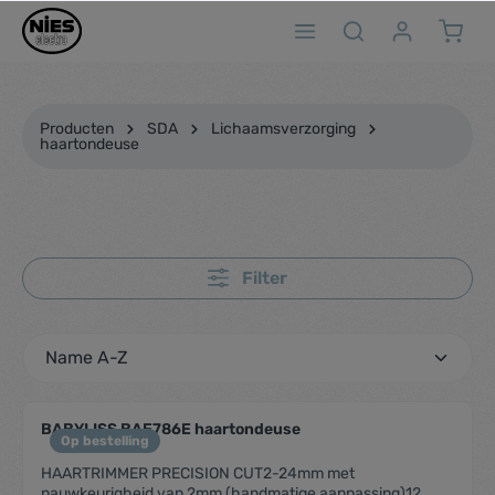
ToContentLink
Producten
SDA
Lichaamsverzorging
haartondeuse
Filter
BABYLISS BAE786E haartondeuse
Op bestelling
HAARTRIMMER PRECISION CUT2-24mm met
nauwkeurigheid van 2mm (handmatige aanpassing)12