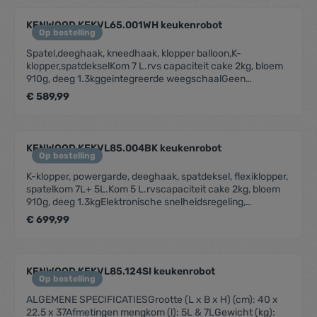
(cm):34.5H x 38.5W x
28.0DVermogen:1200W,1200WFunctie en
KENWOOD KEKVL65.001WH keukenrobot
grootteElektronische snelheidsregeling:JaTotale
Op bestelling
mixmogelijkheid:JaDiversenSpatel:JaAntispatdeksel:JaC
Spatel,deeghaak, kneedhaak, klopper balloon,K-
apaciteitenGrootte mengkom (totaal):6.7 literCapaciteit -
klopper,spatdekselKom 7 L.rvs capaciteit cake 2kg, bloem
bloem voor gebak:910gCapaciteit - cake:4.55kgCapaciteit
910g, deeg 1.3kggeintegreerde weegschaalGeen
- deeg:2.56kgCapaciteit - eiwitten:16
receptenboek, enkel digitaal!
€ 589,99
KENWOOD KEKVL85.004BK keukenrobot
Op bestelling
K-klopper, powergarde, deeghaak, spatdeksel, flexiklopper,
spatelkom 7L+ 5L.Kom 5 L.rvscapaciteit cake 2kg, bloem
910g, deeg 1.3kgElektronische snelheidsregeling,
geintegreede weegschaalKenwood APP: nieuwe smaken
€ 699,99
en ingrediënten
KENWOOD KEKVL85.124SI keukenrobot
Op bestelling
ALGEMENE SPECIFICATIESGrootte (L x B x H) (cm): 40 x
22.5 x 37Afmetingen mengkom (l): 5L & 7LGewicht (kg):