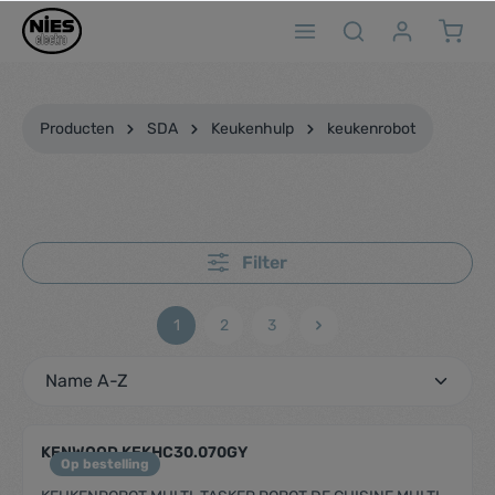
ToContentLink
Producten
SDA
Keukenhulp
keukenrobot
Filter
1
2
3
KENWOOD KEKHC30.070GY
Op bestelling