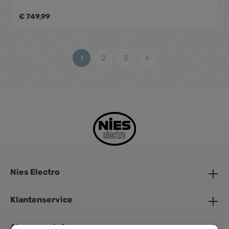
€ 749,99
1
2
3
Nies Electro
Klantenservice
Algemene info