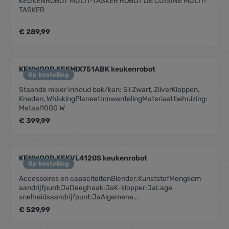
KEUKENROBOT MULTI-TASKER ROBOT DE CUISINE MULTI-
TASKER
€ 289,99
KENWOOD KEKMIX751ABK keukenrobot
Op bestelling
Staande mixer Inhoud bak/kan: 5 l Zwart, ZilverKloppen,
Kneden, WhiskingPlaneetomwentelingMateriaal behuizing:
Metaal1000 W
€ 399,99
KENWOOD KEKVL4120S keukenrobot
Op bestelling
Accessoires en capaciteitenBlender:KunststofMengkom
aandrijfpunt:JaDeeghaak:JaK-klopper:JaLage
snelheidsaandrijfpunt:JaAlgemene
specificatiesBehuizing:Gegoten aluminiumMateriaal
€ 529,99
mengkom:Roestvrij staalMateriaal patisserie-set:Antikleef
coated aluminiumKleur:ZilverGewicht:7.658kgGrootte