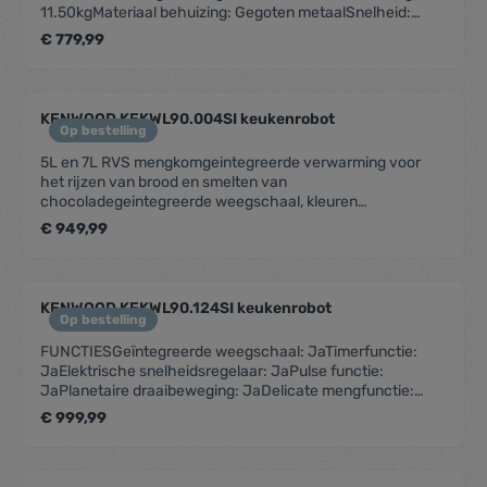
11.50kgMateriaal behuizing: Gegoten metaalSnelheid:
Variabel + pulsMateriaal kom: Gepolijst roestvrij
€ 779,99
staalMateriaal mengkomaccessoires:: Roestvrij
staalKleur:: ZilverCAPACITEITInhoud - cake (kg): 4Inhoud -
deeg (kg): 1,6 kgInhoud - bloem voor gebak (kg):
910gInhoud - eiwitten: 16Bereidingsinhoud (l):
KENWOOD KEKWL90.004SI keukenrobot
7FUNCTIESGeïntegreerde weegschaal: JaTimerfunctie:
Op bestelling
JaElektrische snelheidsregelaar: JaPulse functie:
5L en 7L RVS mengkomgeintegreerde verwarming voor
JaPlanetaire draaibeweging: JaDelicate mengfunctie: Ja
het rijzen van brood en smelten van
chocoladegeintegreerde weegschaal, kleuren
touchscreen, spatdeksel13 snelhedenRVS: garde,
€ 949,99
deeghaak, K-klopper en flexi-klopper
KENWOOD KEKWL90.124SI keukenrobot
Op bestelling
FUNCTIESGeïntegreerde weegschaal: JaTimerfunctie:
JaElektrische snelheidsregelaar: JaPulse functie:
JaPlanetaire draaibeweging: JaDelicate mengfunctie:
JaVerwarmingsfunctie: JaTouch screen: JaPreset
€ 999,99
programmes: JaALGEMENE SPECIFICATIESAfmetingen
mengkom (l): 7 L & 5 LGewicht (kg): 8.5kg (zonder
kom)Materiaal behuizing: Gegoten metaalMateriaal kom: