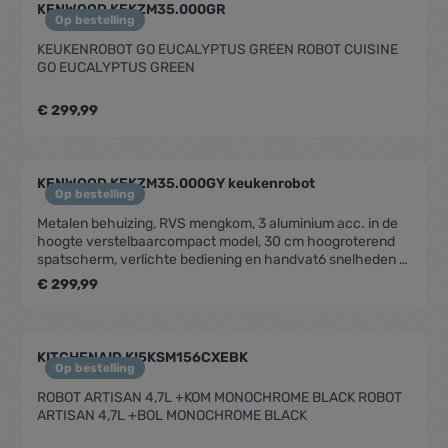
Roestvrij staalMateriaal mengkomaccessoires: Roestvrij
KENWOOD KEKZM35.000GR
staalKleur: ZilverGrootte (L x B x H) (cm): 39.5 x 20 x
Op bestelling
38.5ACCESSOIRESDeeghaak: JaBallongarde: JaK-
KEUKENROBOT GO EUCALYPTUS GREEN ROBOT CUISINE
klopper: JaMateriaal blender: GlasBlender: JaFlexiklopper:
GO EUCALYPTUS GREEN
JaCAPACITEITInhoud - cake (kg): 4kgInhoud - deeg (kg):
564 g en 2.56 kgInhoud - bloem voor gebak (kg):
910gInhoud - eiwitten: 16Bereidingsinhoud (l):
€ 299,99
7DIVERSENVaatwasserbestendige onderdelen:
JaMengkom aandrijfpunt: JaAandrijfpunt - lage snelheid:
JaAandrijfpunt - hoge snelheid: JaLCD-scherm:
JaInterlock beveiliging: JaSpatel: JaSpatbescherming: Ja
KENWOOD KEKZM35.000GY keukenrobot
Op bestelling
Metalen behuizing, RVS mengkom, 3 aluminium acc. in de
hoogte verstelbaarcompact model, 30 cm hoogroterend
spatscherm, verlichte bediening en handvat6 snelheden +
pulsehub acc.: voor blenden hakken en malen
€ 299,99
KITCHENAID KI5KSM156CXEBK
Op bestelling
ROBOT ARTISAN 4,7L +KOM MONOCHROME BLACK ROBOT
ARTISAN 4,7L +BOL MONOCHROME BLACK