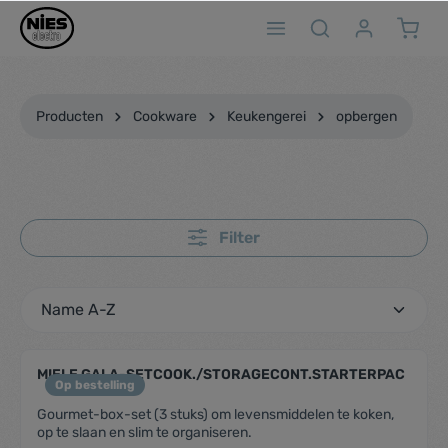
ToContentLink
Producten
Cookware
Keukengerei
opbergen
Filter
MIELE GALA-SETCOOK./STORAGECONT.STARTERPAC
Op bestelling
Gourmet-box-set (3 stuks) om levensmiddelen te koken,
op te slaan en slim te organiseren.