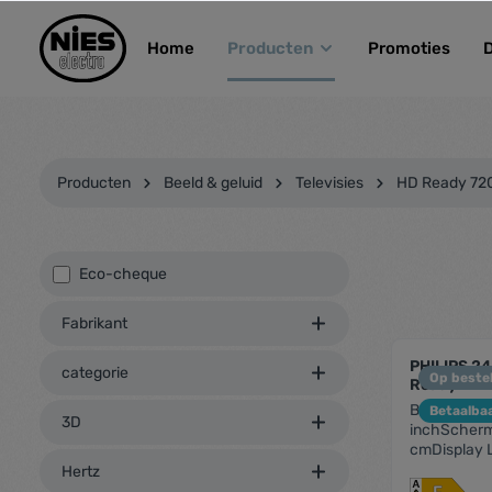
kipToSearch
general.skipToNavigation
Home
Producten
Promoties
Producten
Beeld & geluid
Televisies
HD Ready 72
Eco-cheque
Fabrikant
PHILIPS 24
categorie
Op bestel
Ready - 24
Beeld/sche
Betaalba
3D
inchScherm
cmDisplay 
1366 x 768p
Hertz
(Native refr