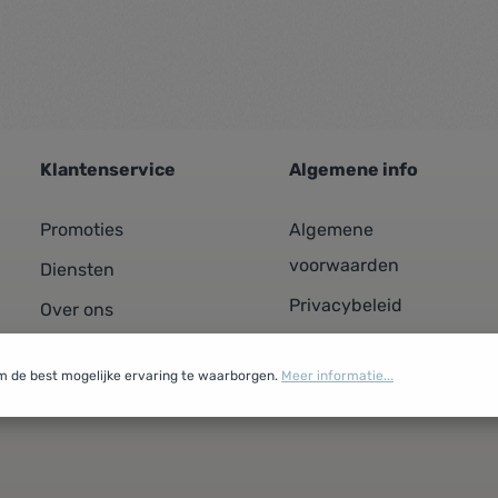
Klantenservice
Algemene info
Promoties
Algemene
voorwaarden
Diensten
Privacybeleid
Over ons
Cookiebeleid
Contacteer ons
m de best mogelijke ervaring te waarborgen.
Meer informatie...