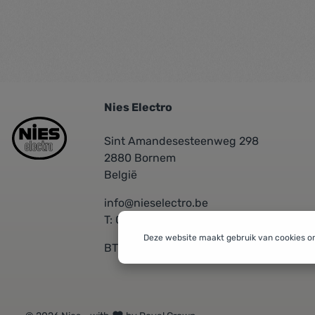
Nies Electro
Sint Amandesesteenweg 298
2880 Bornem
België
info@nieselectro.be
T: 03/889.06.30
Deze website maakt gebruik van cookies o
BTW: BE 0437576601