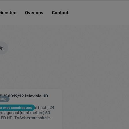
Diensten
Over ons
Contact
0p
PHS6019/12 televisie HD
ling
"
rmSchermdiagonaal (inch) 24
ar met ecocheques
diagonaal (centimeters) 60
LED HD-TVSchermresolutie
Native vernieuwingsfrequentie
esh rate) 60