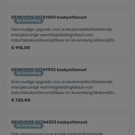
DEMEYERE SET41004 kookpottenset
Op bestelling
Viervoudige upgrade voor je keukenskillsUitstekende,
energiezuinige warmtegeleidingIdeaal voor
inductiekokenOnverslijtbaar en levenslang blinkendZo
afgewassen en weer gebruiksklaarGa aan de slag met de
€ 915,00
basis
DEMEYERE SET41903 kookpottenset
Op bestelling
Drievoudige upgrade voor je keukenskillsUitstekende,
energiezuinige warmtegeleidingIdeaal voor
inductiekokenOnverslijtbaar en levenslang blinkendZo
afgewassen en weer gebruiksklaarGa aan de slag met de
€ 725,00
basis
DEMEYERE SET44303 kookpottenset
Op bestelling
Drie sterren voor jouw kookkunsten!Uitstekende,