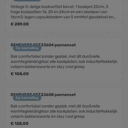
Vintage 5-delige kooksetSet bevat: 1 kookpot 20cm, 3
hoge kookpotten 16, 20 en 24cm en een steelpan van
16cm3-lagen capsulebodem van 5 mmMet glasdeksel en
bakelieten handgrepenGeschikt voor alle kookplaten
€ 289,00
inclusief inductie10 jaar garantie (uitgezonderd grepen)
DEMEYERE SET23604 pannenset
Op bestelling
Bak comfortabel zonder geplak, met dit duoSnelle
warmtegeleidingVoor alle kookplaten, ook inductieMakkelijk
vetarm bakkenzwarte en stay cool greep
€ 108,00
DEMEYERE SET23608 pannenset
Op bestelling
Bak comfortabel zonder geplak, met dit duoSnelle
warmtegeleidingVoor alle kookplaten, ook inductieMakkelijk
vetarm bakkenzwarte en stay cool greep
€ 128,00