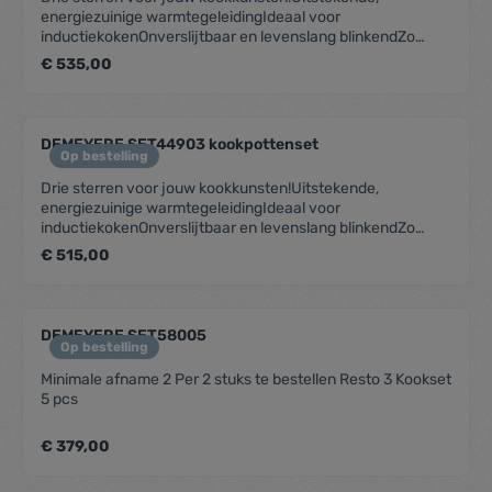
energiezuinige warmtegeleidingIdeaal voor
inductiekokenOnverslijtbaar en levenslang blinkendZo
afgewassen en weer gebruiksklaarHaal restaurantkwaliteit
€ 535,00
in huis
DEMEYERE SET44903 kookpottenset
Op bestelling
Drie sterren voor jouw kookkunsten!Uitstekende,
energiezuinige warmtegeleidingIdeaal voor
inductiekokenOnverslijtbaar en levenslang blinkendZo
afgewassen en weer gebruiksklaarHaal restaurantkwaliteit
€ 515,00
in huis
DEMEYERE SET58005
Op bestelling
Minimale afname 2 Per 2 stuks te bestellen Resto 3 Kookset
5 pcs
€ 379,00