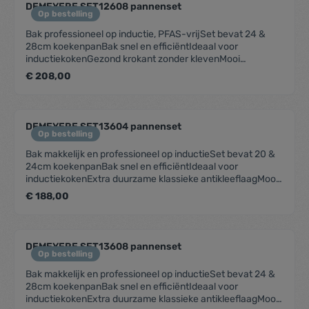
DEMEYERE SET12608 pannenset
Op bestelling
Bak professioneel op inductie, PFAS-vrijSet bevat 24 &
28cm koekenpanBak snel en efficiëntIdeaal voor
inductiekokenGezond krokant zonder klevenMooi
matzwart met blinkende greepPFAS-vrije keramische
€ 208,00
antikleeflaag
DEMEYERE SET13604 pannenset
Op bestelling
Bak makkelijk en professioneel op inductieSet bevat 20 &
24cm koekenpanBak snel en efficiëntIdeaal voor
inductiekokenExtra duurzame klassieke antikleeflaagMooi
matzwart met blinkende greepSnelle warmtegeleiding
€ 188,00
DEMEYERE SET13608 pannenset
Op bestelling
Bak makkelijk en professioneel op inductieSet bevat 24 &
28cm koekenpanBak snel en efficiëntIdeaal voor
inductiekokenExtra duurzame klassieke antikleeflaagMooi