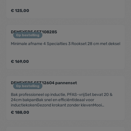
€ 125,00
DEMEYERE SET10828S
Op bestelling
Minimale afname 4 Specialties 3 Rookset 28 cm met deksel
€ 169,00
DEMEYERE SET12604 pannenset
Op bestelling
Bak professioneel op inductie, PFAS-vrijSet bevat 20 &
24cm bakpanBak snel en efficiëntIdeaal voor
inductiekokenGezond krokant zonder klevenMooi
matzwart met blinkende greepSnelle warmtegeleiding
€ 188,00