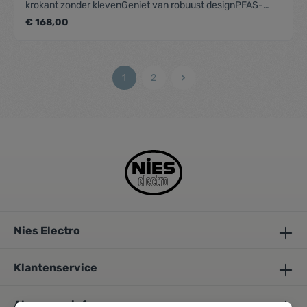
krokant zonder klevenGeniet van robuust designPFAS-
vrije keramische antikleeflaag
€ 168,00
1
2
Nies Electro
Klantenservice
Algemene info