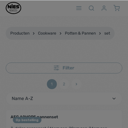
ToContentLink
Producten
Cookware
Potten & Pannen
set
Filter
1
2
AEG A9HOPS pannenset
Op bestelling