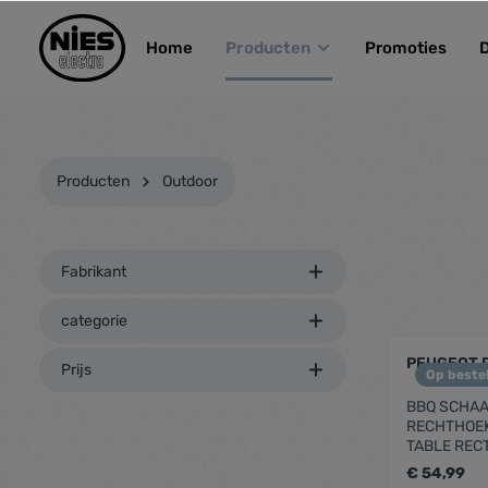
kipToSearch
general.skipToNavigation
Home
Producten
Promoties
Producten
Outdoor
Fabrikant
categorie
PEUGEOT 
Prijs
Op bestel
BBQ SCHAA
RECHTHOEK
TABLE REC
€ 54,99