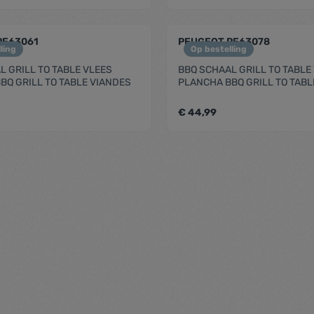
me.component.product.quantitySelect.
zentheme.compon
PE63061
PEUGEOT PE63078
ling
Op bestelling
L GRILL TO TABLE VLEES
BBQ SCHAAL GRILL TO TABLE 
BQ GRILL TO TABLE VIANDES
PLANCHA BBQ GRILL TO TABL
€ 44,99
me.component.product.quantitySelect.
zentheme.compon