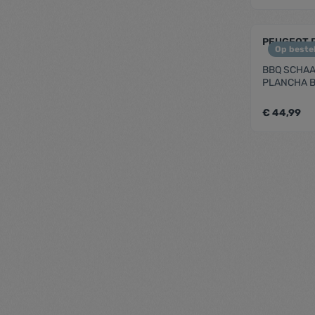
zenthe
PEUGEOT 
Op bestel
BBQ SCHAA
PLANCHA B
€ 44,99
zenthe