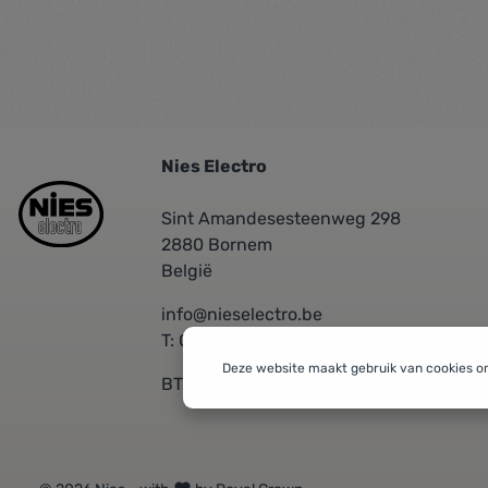
Nies Electro
Sint Amandesesteenweg 298
2880 Bornem
België
info@nieselectro.be
T: 03/889.06.30
Deze website maakt gebruik van cookies o
BTW: BE 0437576601