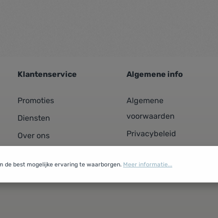
Klantenservice
Algemene info
Promoties
Algemene
voorwaarden
Diensten
Privacybeleid
Over ons
Cookiebeleid
Contacteer ons
m de best mogelijke ervaring te waarborgen.
Meer informatie...