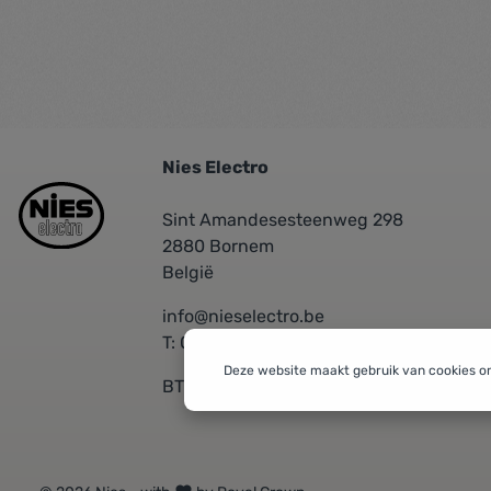
Nies Electro
Sint Amandesesteenweg 298
2880 Bornem
België
info@nieselectro.be
T: 03/889.06.30
Deze website maakt gebruik van cookies o
BTW: BE 0437576601