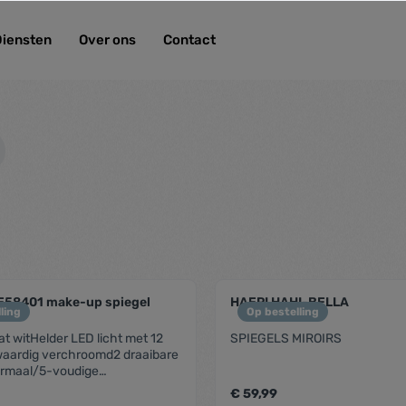
Diensten
Over ons
Contact
58401 make-up spiegel
HAEPI HAHI-BELLA
ling
Op bestelling
at witHelder LED licht met 12
SPIEGELS MIROIRS
ardig verchroomd2 draaibare
ormaal/5-voudige
iameter spiegel: 11 cmWerkt op
€ 59,99