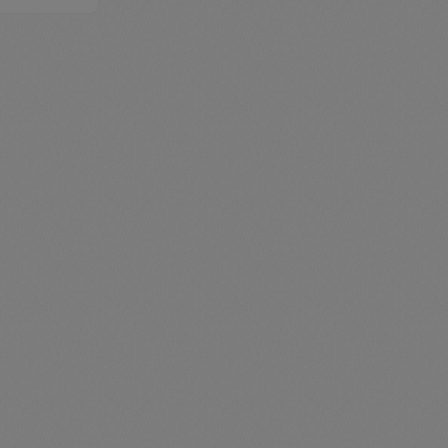
legend
ent.product.quantitySelect.legend