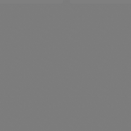
me.component.product.quantitySelect.
zentheme.compon