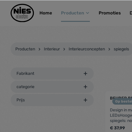
kipToSearch
general.skipToNavigation
Home
Producten
Promoties
Producten
Interieur
Interieurconcepten
spiegels
Fabrikant
categorie
BEURER BE
Prijs
Op bestel
Design in m
LEDsHoogwa
spiegels: n
vergrotingD
€ 37,99
batterijen