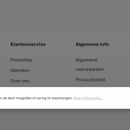
Klantenservice
Algemene info
Promoties
Algemene
voorwaarden
Diensten
Privacybeleid
Over ons
Cookiebeleid
Contacteer ons
m de best mogelijke ervaring te waarborgen.
Meer informatie...