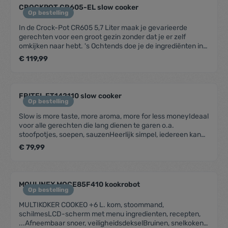
CROCKPOT CR605-EL slow cooker
Op bestelling
In de Crock-Pot CR605 5,7 Liter maak je gevarieerde
gerechten voor een groot gezin zonder dat je er zelf
omkijken naar hebt. 's Ochtends doe je de ingrediënten in
de slowcooker en stel je een timer in. Als je thuis komt uit je
€ 119,99
werk, is je gerecht klaar. Omdat de ingrediënten langzaam
garen, blijven vitamines, mineralen en smaak beter
behouden. De schaal is eenvoudig te reinig in de
vaatwasmachine, zodat je geen afwas hoeft te doen.
FRITEL FT142110 slow cooker
Op bestelling
Slow is more taste, more aroma, more for less moneyIdeaal
voor alle gerechten die lang dienen te garen o.a.
stoofpotjes, soepen, sauzenHeerlijk simpel, iedereen kan
koken met een Slow CookerGoedkoper: Want zelfs het
€ 79,99
taaiste vlees wordt supermals dankzij de trage
garing.Smaakvoller: Want alle smaken en aroma’s blijven
behouden.AlgemeenInhoud 5,5 LiterBedieningRegelbare
temperatuur JaEnergieverbruikVermogen 210
MOULINEX MOCE85F410 kookrobot
WFunctiesSudderfunctie JaWarmhoudfunctie JaFysieke
Op bestelling
kenmerkenKleur Zwart, ChroomMateriaal deksel
MULTIKOKER COOKEO +6 L. kom, stoommand,
GlasOnderhoud & ReinigingUitneembare binnenpan
schilmesLCD-scherm met menu ingredienten, recepten,
JaVaatwasbestendige onderdelen JaVeiligheidCool Touch
...Afneembaar snoer, veiligheidsdekselBruinen, snelkoken,
Handgrepen Ja