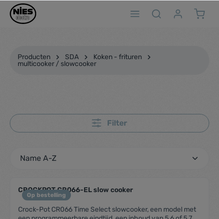
ToContentLink
Producten
SDA
Koken - frituren
multicooker / slowcooker
Filter
CROCKPOT CR066-EL slow cooker
Op bestelling
Crock-Pot CR066 Time Select slowcooker, een model met
een programmeerbare eindtijd, een inhoud van 5,6 of 5,7