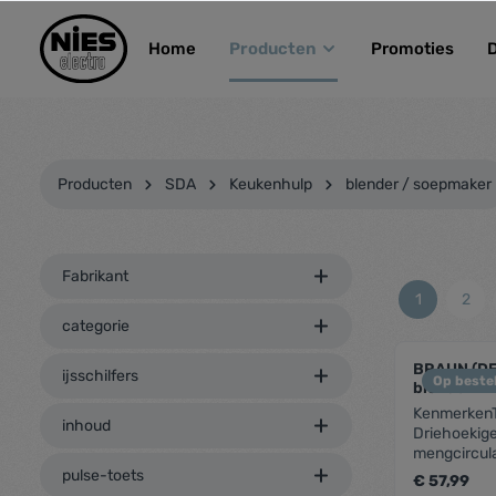
kipToSearch
general.skipToNavigation
Home
Producten
Promoties
Producten
SDA
Keukenhulp
blender / soepmaker
Fabrikant
1
2
categorie
BRAUN (D
ijsschilfers
Op bestel
blender
KenmerkenT
inhoud
Driehoekige
mengcircula
GlasMaximal
pulse-toets
€ 57,99
1.5lWerkcapa