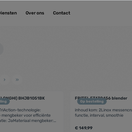
Diensten
Over ons
Contact
ELONGHI) BHJB1051BK
FRITEL FT139456 blender
ling
Op bestelling
riAction-technologie:
inhoud kom: 2Linox messencr
 mengbeker voor efficiënte
functie, interval, smoothie
tie: JaMateriaal mengbeker:
e capaciteit:
€ 149,99
citeit: 1,25