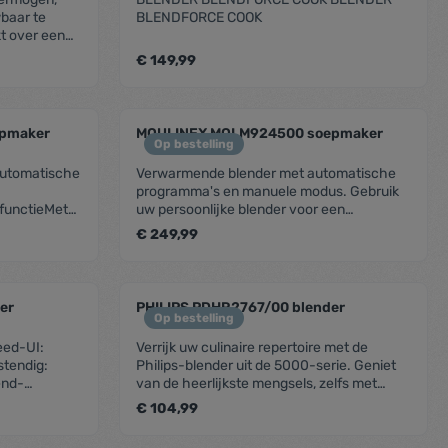
stendig:Ja
vitaminen en voedingsstoffen.
van het
verpakte product: 432Diepte van het
baar te
BLENDFORCE COOK
etails)Snoer
icht (kg):
verpakte product: 311Brutogewicht (kg):
t over een
ne-touch
7.48Nettogewicht (kg): 6.62One-touch
oor een
e stekker:
€ 149,99
pulse-functie: Euro
ge motor,
an de Smart
elde modus:
 ergonomisch
chikbaarTijd
legend
ent.product.quantitySelect.legend
zentheme.component.produc
n
pmaker
MOULINEX MOLM924500 soepmaker
 4
Op bestelling
automatische
Verwarmende blender met automatische
programma's en manuele modus. Gebruik
functieMet
uw persoonlijke blender voor een
ee knoppen
moeiteloze bereiding van soepen, sauzen,
€ 249,99
en perfect
voorgerechten en nagerechten.
besparend en
n
legend
ent.product.quantitySelect.legend
zentheme.component.produc
utenEen
er
PHILIPS PDHR2767/00 blender
ge recepten,
Op bestelling
 exotische
ed-UI:
Verrijk uw culinaire repertoire met de
s geschikt
tendig:
Philips-blender uit de 5000-serie. Geniet
perfect voor
end-
van de heerlijkste mengsels, zelfs met
le
tvrijstalen
bevroren fruit, ijsblokjes en noten. Slank
tvrij staal
€ 104,99
hermo
design voor uw aanrecht. Afneembare
 schoon:
vaatwasmachinebestendige onderdelen
e dag opnieuw