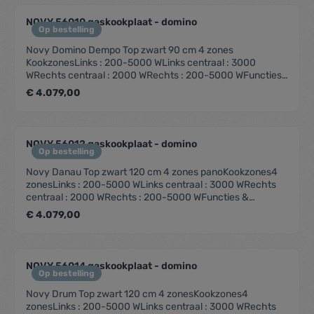
NOVY 56010 gaskookplaat - domino
Op bestelling
Novy Domino Dempo Top zwart 90 cm 4 zones
KookzonesLinks : 200-5000 WLinks centraal : 3000
WRechts centraal : 2000 WRechts : 200-5000 WFuncties
& kenmerkenAutomatische
€ 4.079,00
vonkonstekingVlambeveiligingDesignBediening
DraaiknopInbouw methode OpbouwAfmetingenProduct
afmetingen (BxDxH) (mm) 1157 x 503 x
89Installatiehoogte incl. support bar (mm) 119Technische
NOVY 56012 gaskookplaat - domino
eigenschappenAansluitwaarde (W) 14800Elektrische
Op bestelling
aansluiting 220-240V 1L+NFrequentie (Hz) 50Netto
Novy Danau Top zwart 120 cm 4 zones panoKookzones4
gewicht (kg) 25,0
zonesLinks : 200-5000 WLinks centraal : 3000 WRechts
centraal : 2000 WRechts : 200-5000 WFuncties &
kenmerkenAutomatische
€ 4.079,00
vonkonstekingVlambeveiligingDesignBediening
DraaiknopInbouw methode OpbouwAfmetingenProduct
afmetingen (BxDxH) (mm) 1157 x 403 x
89Installatiehoogte incl. support bar (mm) 119Technische
NOVY 56014 gaskookplaat - domino
eigenschappenFrequentie (Hz) 50Netto gewicht (kg) 25,0
Op bestelling
Novy Drum Top zwart 120 cm 4 zonesKookzones4
zonesLinks : 200-5000 WLinks centraal : 3000 WRechts