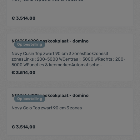
€ 3.514,00
NOVY 56008 gaskookplaat - domino
Op bestelling
Novy Cusin Top zwart 90 cm 3 zonesKookzones3
zonesLinks : 200-5000 WCentraal : 3000 WRechts : 200-
5000 WFuncties & kenmerkenAutomatische
vonkonstekingVlambeveiligingDesignBediening
€ 3.514,00
DraaiknopInbouw methode OpbouwAfmetingenProduct
afmetingen (BxDxH) (mm) 853 x 403 x 89Installatiehoogte
incl. support bar (mm) 119Technische
eigenschappenAansluitwaarde (W) 13000Elektrische
NOVY 56009 gaskookplaat - domino
aansluiting 220-240V 1L+NFrequentie (Hz) 50Netto
Op bestelling
gewicht (kg) 20,0
Novy Colo Top zwart 90 cm 3 zones
€ 3.514,00