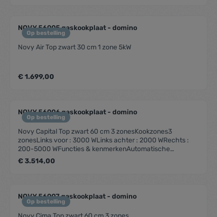
afmetingen (BxDxH) (mm) 213 x 503 x 89Installatiehoogte
incl. support bar (mm) 119Technische
eigenschappenAansluitwaarde (W) 5000Elektrische
NOVY 56005 gaskookplaat - domino
aansluiting 220-240V 1L+NFrequentie (Hz) 50Netto
Op bestelling
gewicht (kg) 7,5
Novy Air Top zwart 30 cm 1 zone 5kW
€ 1.699,00
NOVY 56006 gaskookplaat - domino
Op bestelling
Novy Capital Top zwart 60 cm 3 zonesKookzones3
zonesLinks voor : 3000 WLinks achter : 2000 WRechts :
200-5000 WFuncties & kenmerkenAutomatische
vonkonstekingVlambeveiligingDesignBediening
€ 3.514,00
DraaiknopInbouw methode OpbouwAfmetingenProduct
afmetingen (BxDxH) (mm) 533 x 503 x 89Installatiehoogte
incl. support bar (mm) 119Technische
eigenschappenAansluitwaarde (W) 9800Elektrische
NOVY 56007 gaskookplaat - domino
aansluiting 220-240V 1L+NFrequentie (Hz) 50Netto
Op bestelling
gewicht (kg) 20,0
Novy Cima Top zwart 60 cm 3 zones