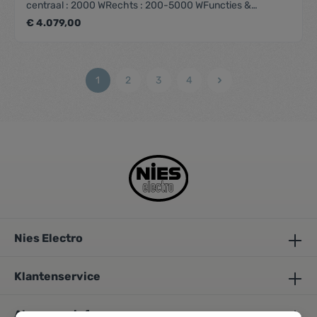
centraal : 2000 WRechts : 200-5000 WFuncties &
kenmerkenAutomatische
€ 4.079,00
vonkonstekingVlambeveiligingDesignBediening
DraaiknopInbouw methode OpbouwAfmetingenProduct
afmetingen (BxDxH) (mm) 1157 x 503 x
89Installatiehoogte incl. support bar (mm) 119Technische
1
2
3
4
eigenschappenAansluitwaarde (W) 14800Elektrische
aansluiting 220-240V 1L+NFrequentie (Hz) 50Netto
gewicht (kg) 25
Nies Electro
Klantenservice
Algemene info