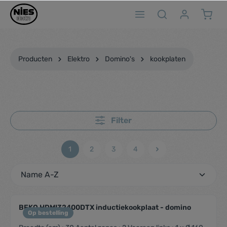
ToContentLink
Producten
Elektro
Domino's
kookplaten
Filter
1
2
3
4
BEKO HDMI32400DTX inductiekookplaat - domino
Op bestelling