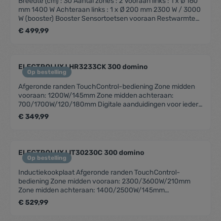
Breedte (cm) : 30 Aantal zones : 2 Vooraan links : 1 x Ø 160
mm 1400 W Achteraan links : 1 x Ø 200 mm 2300 W / 3000
W (booster) Booster Sensortoetsen vooraan Restwarmte
indicator per zone Elektronische aanduiding van het
€ 499,99
geselecteerde vermogen Timer Overkookbeveiliging
Kookpandetectie Automatische uitschakeling
Kinderbeveiliging Aansluiting : 220-240 V Afmetingen nis
(B x D) : 270 x 490 mm Vermogen (W) : 3600 Aansluiting
ELECTROLUX LHR3233CK 300 domino
Volt / Ampère : 220/32 Gewicht (Kg) : 4.6 Afmetingen (H x
Op bestelling
B x D) : 7.5 x 28.8 x 51
Afgeronde randen TouchControl-bediening Zone midden
vooraan: 1200W/145mm Zone midden achteraan:
700/1700W/120/180mm Digitale aanduidingen voor iedere
zone Drieschalige restwarmte indicatie Pauze-functie
€ 349,99
voor korte onderbrekingen Kinderbeveiliging Akoestisch
signaal met SoundOff optie Timer-functie Eenvoudige
installatie dankzij modulesysteem Kookplaat met bediening
Plaats bediening: vooraan midden Vergrendelingstoets
ELECTROLUX LIT30230C 300 domino
Kleur: zwart Vitrokeramische kookplaat
Op bestelling
Inductiekookplaat Afgeronde randen TouchControl-
bediening Zone midden vooraan: 2300/3600W/210mm
Zone midden achteraan: 1400/2500W/145mm
Inductiezones met boosterfunctie Automatische
€ 529,99
panherkenning Digitale aanduidingen voor iedere zone
Drieschalige restwarmte indicatie Pauze-functie voor