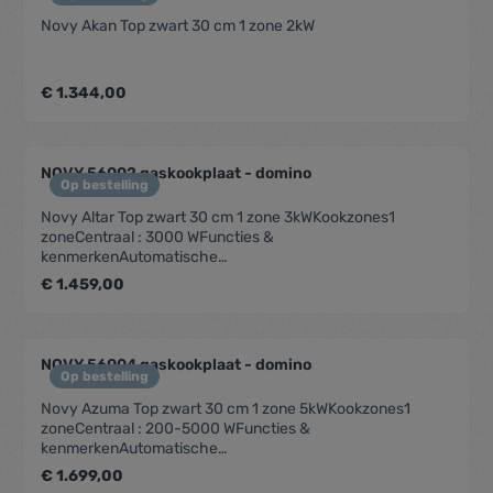
(BxDxH) (mm): 380 x 520 x 52Uitsnijding werkblad (BxD)
Novy Akan Top zwart 30 cm 1 zone 2kW
(mm): 350 x 490 Technische
eigenschappenAansluitwaarde (W): 3700Elektrische
aansluiting: 220-240V 1L+N - 220-240V 2LFrequentie
(Hz): 50-60
€ 1.344,00
NOVY 56002 gaskookplaat - domino
Op bestelling
Novy Altar Top zwart 30 cm 1 zone 3kWKookzones1
zoneCentraal : 3000 WFuncties &
kenmerkenAutomatische
vonkonstekingVlambeveiligingDesignBediening
€ 1.459,00
DraaiknopInbouw methode OpbouwAfmetingenProduct
afmetingen (BxDxH) (mm) 213 x 503 x 89Installatiehoogte
incl. support bar (mm) 119Technische
eigenschappenAansluitwaarde (W) 3000Elektrische
NOVY 56004 gaskookplaat - domino
aansluiting 220-240V 1L+NFrequentie (Hz) 50Netto
Op bestelling
gewicht (kg) 5,5
Novy Azuma Top zwart 30 cm 1 zone 5kWKookzones1
zoneCentraal : 200-5000 WFuncties &
kenmerkenAutomatische
vonkonstekingVlambeveiligingDesignBediening
€ 1.699,00
DraaiknopInbouw methode OpbouwAfmetingenProduct