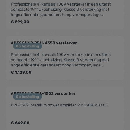
sensorVoeding : 240 V ACStroomverbruik : 1500
Professionele 4-kanaals 100V versterker in een uiterst
WAfmetingen : 132 x 484 x 353 mm (h x b x
compacte 19” 1U-behuizing. Klasse D versterking met
d)Gewicht/stuk : 30,9 kg
hoge efficiëntie garandeert hoog vermogen, lage
vervorming gekoppeld aan een zeer lage
€ 899,00
warmteontwikkeling. SpecificatiesUitgangsvermogen 100
V : 4 x 240 WFrequentiebereik : 20 Hz - 20 kHzwIngang :
Balanced phoenix connectorUitgang : Speaker phoenix
connectorLed-niveauverklikker : JaBeveiliging :
ARTSOUND PRH-4350 versterker
Overspanning en kortsluitingKoeling :
Op bestelling
Ventilator/thermische sensorAfmetingen : 44x484 x420
Professionele 4-kanaals 100V versterker in een uiterst
(h x b x d) - 19"/1U
compacte 19” 1U-behuizing. Klasse D versterking met
hoge efficiëntie garandeert hoog vermogen, lage
vervorming gekoppeld aan een zeer lage
€ 1.129,00
warmteontwikkeling. Uitgangsvermogen 100 V : 4 x 350
WFrequentiebereik : 20 Hz - 20kHzIngang : Balanced
phoenix connectorUitgang : Speaker phoenix
connectorLed-niveauverklikker : JaBeveiliging :
ARTSOUND PRL-1502 versterker
Overspanning en kortsluitingKoeling : Ventilator/
Op bestelling
thermische sensorVoeding : 220 V ACAfmetingen : 44 x
PRL-1502, premium power amplifier, 2 x 150W, class D
484 x 420 (h x b x d) - 19"/1U
€ 649,00