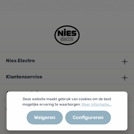
bioscoopgeluid thuis. En dankzij DTS:X en ondersteuning
voor Dolby Atmos levert de AN1000 indrukwekkende
Surround Sound van bioscoopkwaliteit, naast schitterende
muziek met hoge resolutie, streaming en slimme integratie.
Nies Electro
Klantenservice
Algemene info
Deze website maakt gebruik van cookies om de best
mogelijke ervaring te waarborgen.
Meer informatie...
Openingsuren
Weigeren
Configureren