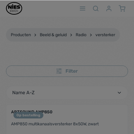
ToContentLink
Producten
Beeld & geluid
Radio
versterker
Filter
ARTSOUND AMP850
Op bestelling
AMP850 multikanaalsversterker 8x50W, zwart