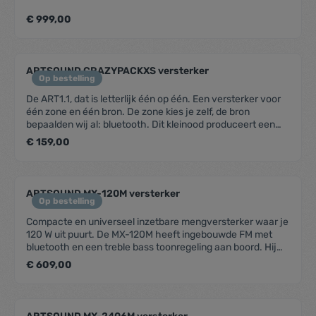
€ 999,00
ARTSOUND CRAZYPACKXS versterker
Op bestelling
De ART1.1, dat is letterlijk één op één. Een versterker voor
één zone en één bron. De zone kies je zelf, de bron
bepaalden wij al: bluetooth. Dit kleinood produceert een
verbluffend geluid. De combinatie met de FL30’s is ideaal
€ 159,00
om elke kleine van voldoende klank te voorzien. In een wip
maak je verbinding en stream je draadloos de playlist van
jouw dromen.Inbegrepen: ART1.1 + set FL30
ARTSOUND MX-120M versterker
Op bestelling
Compacte en universeel inzetbare mengversterker waar je
120 W uit puurt. De MX-120M heeft ingebouwde FM met
bluetooth en een treble bass toonregeling aan boord. Hij
bezit een individuele regeling van de ingangsversterking (3
€ 609,00
kanalen) en is beveiligd tegen kortsluiting en thermische
overbelasting. Uitgangsvermogen 100 V : 120
WUitgangsvermogen RMS 8 Ω : 120 WFrequentiebereik : 80
Hz - 16 kHz (+1 dB, -3 dB)Zones : 1Directe uitgang : 70V/