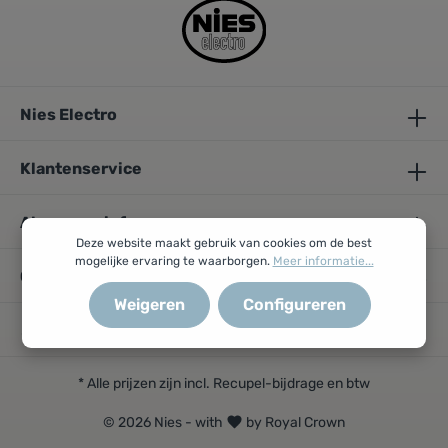
Nies Electro
Klantenservice
Algemene info
Deze website maakt gebruik van cookies om de best
mogelijke ervaring te waarborgen.
Meer informatie...
Openingsuren
Weigeren
Configureren
* Alle prijzen zijn incl. Recupel-bijdrage en btw
© 2026 Nies - with
by Royal Crown