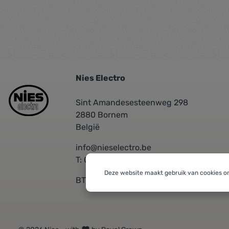
Nies Electro
Sint Amandesesteenweg 298
2880 Bornem
België
info@nieselectro.be
T: 03/889.06.30
Deze website maakt gebruik van cookies o
BTW: BE 0437576601