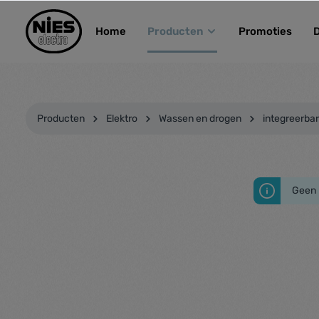
kipToSearch
general.skipToNavigation
Home
Producten
Promoties
Producten
Elektro
Wassen en drogen
integreerba
Geen 