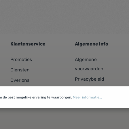
Klantenservice
Algemene info
Promoties
Algemene
voorwaarden
Diensten
Privacybeleid
Over ons
Cookiebeleid
Contacteer ons
m de best mogelijke ervaring te waarborgen.
Meer informatie...