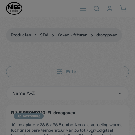
ToContentLink
Producten
SDA
Koken - frituren
droogoven
Filter
R & B RBQHD710-EL droogoven
Op bestelling
10 inox platen: 28.5 x 36.5 cmhorizontale verdeling warme
luchtinstelbare temperatuur van 35 tot 75gr/Cdigitaal