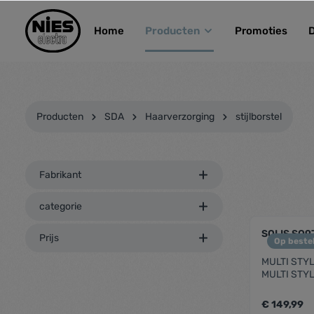
kipToSearch
general.skipToNavigation
Home
Producten
Promoties
Producten
SDA
Haarverzorging
stijlborstel
Fabrikant
categorie
SOLIS SO9
Prijs
Op bestel
MULTI STY
MULTI STY
€ 149,99