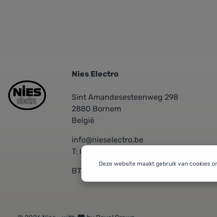
Nies Electro
Sint Amandesesteenweg 298
2880 Bornem
België
info@nieselectro.be
T: 03/889.06.30
Deze website maakt gebruik van cookies o
BTW: BE 0437576601