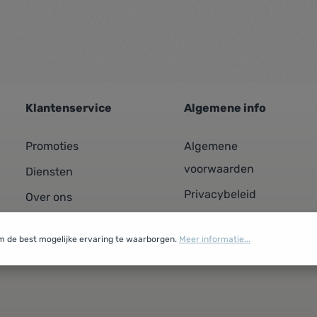
Klantenservice
Algemene info
Promoties
Algemene
voorwaarden
Diensten
Privacybeleid
Over ons
Cookiebeleid
Contacteer ons
m de best mogelijke ervaring te waarborgen.
Meer informatie...