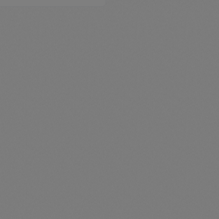
me.component.product.quantitySelect.