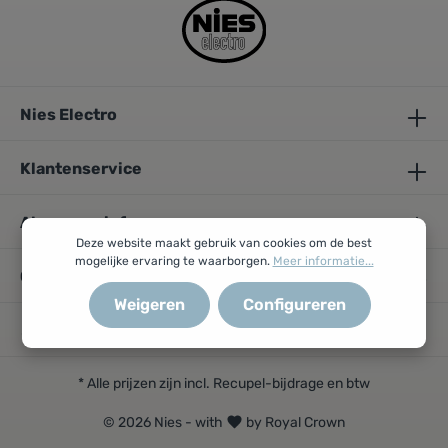
Nies Electro
Klantenservice
Algemene info
Deze website maakt gebruik van cookies om de best
mogelijke ervaring te waarborgen.
Meer informatie...
Openingsuren
Weigeren
Configureren
* Alle prijzen zijn incl. Recupel-bijdrage en btw
© 2026 Nies - with
by Royal Crown