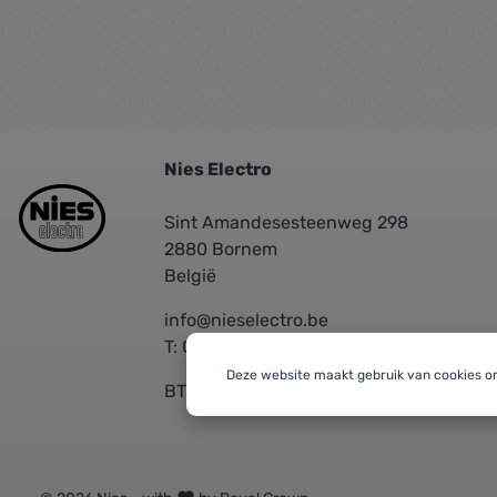
Nies Electro
Sint Amandesesteenweg 298
2880 Bornem
België
info@nieselectro.be
T: 03/889.06.30
Deze website maakt gebruik van cookies o
BTW: BE 0437576601