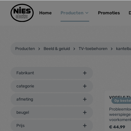
kipToSearch
general.skipToNavigation
Home
Producten
Promoties
Producten
Beeld & geluid
TV-toebehoren
kantelb
Fabrikant
categorie
VOGELS TV
afmeting
Op bestel
Probleemloo
beugel
weerspiegel
voorkomenGe
Gemakkelijk 
Prijs
€ 44,99
hele gezinVe