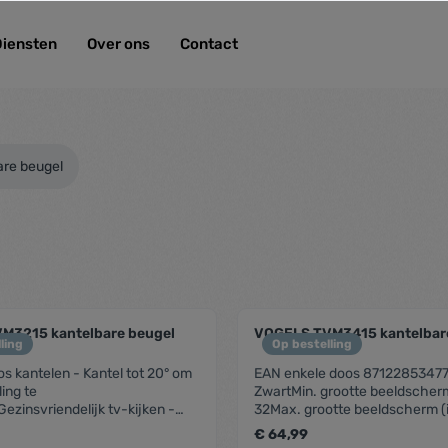
Diensten
Over ons
Contact
are beugel
M3215 kantelbare beugel
VOGELS TVM3415 kantelbar
ling
Op bestelling
s kantelen - Kantel tot 20° om
EAN enkele doos 87122853477
ing te
ZwartMin. grootte beeldscherm
zinsvriendelijk tv-kijken -
32Max. grootte beeldscherm (
te gebruiken, veilig voor het
laadgewicht (kg) 25Maximale 
€ 64,99
rgrendel je tv met één klik via
Kantelsysteem tot 20°Gatenp