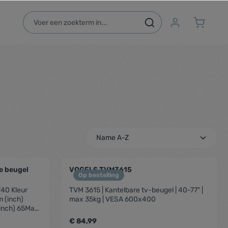
e beugel
VOGELS TVM3615
Op bestelling
40 Kleur
TVM 3615 | Kantelbare tv-beugel | 40-77" |
 (inch)
max 35kg | VESA 600x400
inch) 65Max.
kantelhoek
€ 84,99
atroon