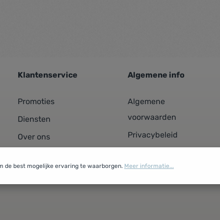
Klantenservice
Algemene info
Promoties
Algemene
voorwaarden
Diensten
Privacybeleid
Over ons
Cookiebeleid
Contacteer ons
m de best mogelijke ervaring te waarborgen.
Meer informatie...