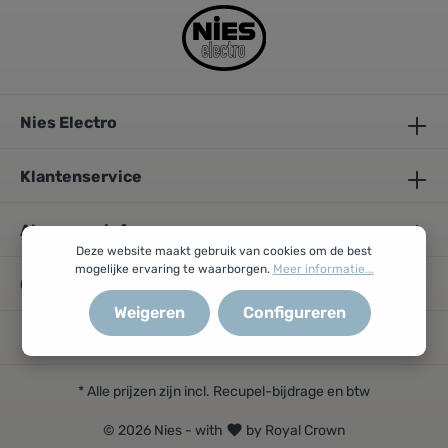
Nies Electro
Klantenservice
Algemene info
Deze website maakt gebruik van cookies om de best
mogelijke ervaring te waarborgen.
Meer informatie...
Openingsuren
Weigeren
Configureren
* Alle prijzen zijn incl. Recupel-bijdrage en btw
© 2026 Nies - with
by Royal Crown